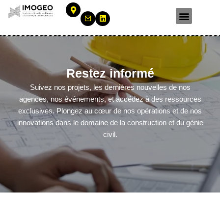
Aller
au
Notre entreprise
Nos Réalisation
contenu
Restez informé
Suivez nos projets, les dernières nouvelles de nos
agences, nos événements, et accédez à des ressources
exclusives. Plongez au cœur de nos opérations et de nos
innovations dans le domaine de la construction et du génie
civil.